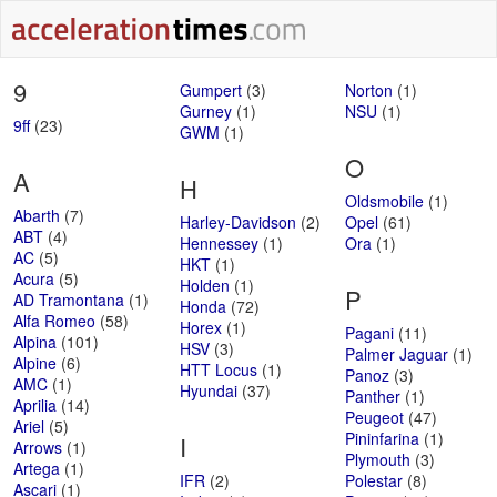
9
Gumpert
(3)
Norton
(1)
Gurney
(1)
NSU
(1)
9ff
(23)
GWM
(1)
O
A
H
Oldsmobile
(1)
Abarth
(7)
Harley-Davidson
(2)
Opel
(61)
ABT
(4)
Hennessey
(1)
Ora
(1)
AC
(5)
HKT
(1)
Acura
(5)
Holden
(1)
P
AD Tramontana
(1)
Honda
(72)
Alfa Romeo
(58)
Horex
(1)
Pagani
(11)
Alpina
(101)
HSV
(3)
Palmer Jaguar
(1)
Alpine
(6)
HTT Locus
(1)
Panoz
(3)
AMC
(1)
Hyundai
(37)
Panther
(1)
Aprilia
(14)
Peugeot
(47)
Ariel
(5)
Pininfarina
(1)
I
Arrows
(1)
Plymouth
(3)
Artega
(1)
IFR
(2)
Polestar
(8)
Ascari
(1)