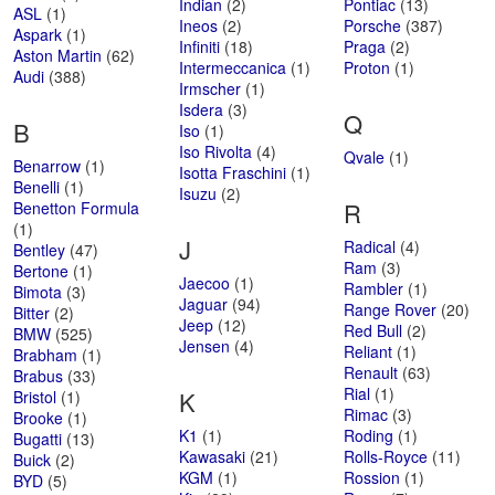
Indian
(2)
Pontiac
(13)
ASL
(1)
Ineos
(2)
Porsche
(387)
Aspark
(1)
Infiniti
(18)
Praga
(2)
Aston Martin
(62)
Intermeccanica
(1)
Proton
(1)
Audi
(388)
Irmscher
(1)
Isdera
(3)
Q
B
Iso
(1)
Iso Rivolta
(4)
Qvale
(1)
Benarrow
(1)
Isotta Fraschini
(1)
Benelli
(1)
Isuzu
(2)
R
Benetton Formula
(1)
J
Radical
(4)
Bentley
(47)
Ram
(3)
Bertone
(1)
Jaecoo
(1)
Rambler
(1)
Bimota
(3)
Jaguar
(94)
Range Rover
(20)
Bitter
(2)
Jeep
(12)
Red Bull
(2)
BMW
(525)
Jensen
(4)
Reliant
(1)
Brabham
(1)
Renault
(63)
Brabus
(33)
Rial
(1)
K
Bristol
(1)
Rimac
(3)
Brooke
(1)
K1
(1)
Roding
(1)
Bugatti
(13)
Kawasaki
(21)
Rolls-Royce
(11)
Buick
(2)
KGM
(1)
Rossion
(1)
BYD
(5)