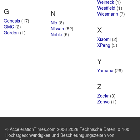
Weineck
(1)
Westfield
(1)
G
N
Wiesmann
(7)
Genesis
(17)
Nio
(8)
GMC
(2)
X
Nissan
(52)
Gordon
(1)
Noble
(5)
Xiaomi
(2)
XPeng
(5)
Y
Yamaha
(26)
Z
Zeekr
(3)
Zenvo
(1)
© AccelerationTimes.com 2006-2026 Technische Daten, 0-100,
Höchstgeschwindigkeit und Beschleunigungszeiten von