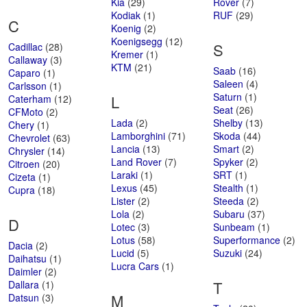
Kia
(29)
Rover
(7)
Kodiak
(1)
RUF
(29)
C
Koenig
(2)
Koenigsegg
(12)
S
Cadillac
(28)
Kremer
(1)
Callaway
(3)
KTM
(21)
Saab
(16)
Caparo
(1)
Saleen
(4)
Carlsson
(1)
Saturn
(1)
L
Caterham
(12)
Seat
(26)
CFMoto
(2)
Lada
(2)
Shelby
(13)
Chery
(1)
Lamborghini
(71)
Skoda
(44)
Chevrolet
(63)
Lancia
(13)
Smart
(2)
Chrysler
(14)
Land Rover
(7)
Spyker
(2)
Citroen
(20)
Laraki
(1)
SRT
(1)
Cizeta
(1)
Lexus
(45)
Stealth
(1)
Cupra
(18)
Lister
(2)
Steeda
(2)
Lola
(2)
Subaru
(37)
D
Lotec
(3)
Sunbeam
(1)
Lotus
(58)
Superformance
(2)
Dacia
(2)
Lucid
(5)
Suzuki
(24)
Daihatsu
(1)
Lucra Cars
(1)
Daimler
(2)
T
Dallara
(1)
M
Datsun
(3)