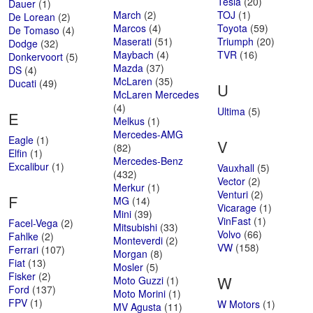
Tesla
(20)
Dauer
(1)
March
(2)
TOJ
(1)
De Lorean
(2)
Marcos
(4)
Toyota
(59)
De Tomaso
(4)
Maserati
(51)
Triumph
(20)
Dodge
(32)
Maybach
(4)
TVR
(16)
Donkervoort
(5)
Mazda
(37)
DS
(4)
McLaren
(35)
Ducati
(49)
U
McLaren Mercedes
(4)
Ultima
(5)
E
Melkus
(1)
Mercedes-AMG
Eagle
(1)
V
(82)
Elfin
(1)
Mercedes-Benz
Excalibur
(1)
Vauxhall
(5)
(432)
Vector
(2)
Merkur
(1)
Venturi
(2)
F
MG
(14)
Vicarage
(1)
Mini
(39)
VinFast
(1)
Facel-Vega
(2)
Mitsubishi
(33)
Volvo
(66)
Fahlke
(2)
Monteverdi
(2)
VW
(158)
Ferrari
(107)
Morgan
(8)
Fiat
(13)
Mosler
(5)
Fisker
(2)
W
Moto Guzzi
(1)
Ford
(137)
Moto Morini
(1)
FPV
(1)
W Motors
(1)
MV Agusta
(11)