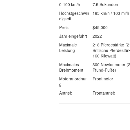
0-100 km/h
7.5 Sekunden
Höchstgeschwin
165 km/h / 103 mi/h
digkeit
Preis
$45,000
Jahr eingeführt
2022
Maximale
218 Pferdestärke (2
Leistung
Britische Pferdestär
160 Kilowatt)
Maximales
300 Newtonmeter (
Drehmoment
Pfund-Füße)
Motoranordnun
Frontmotor
g
Antrieb
Frontantrieb