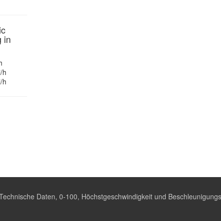
ic
 in
h
/h
/h
Technische Daten, 0-100, Höchstgeschwindigkeit und Beschleunigungs