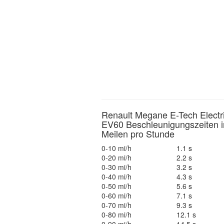
Renault Megane E-Tech Electr
EV60 Beschleunigungszeiten i
Meilen pro Stunde
0-10 mi/h
1.1 s
0-20 mi/h
2.2 s
0-30 mi/h
3.2 s
0-40 mi/h
4.3 s
0-50 mi/h
5.6 s
0-60 mi/h
7.1 s
0-70 mi/h
9.3 s
0-80 mi/h
12.1 s