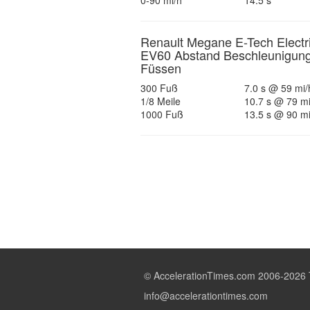
0-90 mi/h
14.5 s
Renault Megane E-Tech Electr
EV60 Abstand Beschleunigung
Füssen
300 Fuß
7.0 s @ 59 mi/
1/8 Meile
10.7 s @ 79 mi
1000 Fuß
13.5 s @ 90 mi
© AccelerationTimes.com 2006-2026 
info@accelerationtimes.com