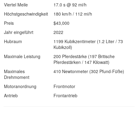
Viertel Meile
17.0 s @ 92 mi/h
Höchstgeschwindigkeit
180 km/h / 112 mi/h
Preis
$43,000
Jahr eingeführt
2022
Hubraum
1199 Kubikzentimeter (1.2 Liter / 73
Kubikzoll)
Maximale Leistung
200 Pferdestärke (197 Britische
Pferdestärken / 147 Kilowatt)
Maximales
410 Newtonmeter (302 Pfund-Füße)
Drehmoment
Motoranordnung
Frontmotor
Antrieb
Frontantrieb