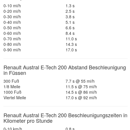
0-10 mi/h
1.3 s
0-20 mi/h
2.5 s
0-30 mi/h
3.8 s
0-40 mi/h
5.1 s
0-50 mi/h
6.6 s
0-60 mi/h
8.4 s
0-70 mi/h
11.0 s
0-80 mi/h
14.3 s
0-90 mi/h
17.0 s
Renault Austral E-Tech 200 Abstand Beschleunigung
in Füssen
300 Fuß
7.7 s @ 55 mi/h
1/8 Meile
11.5 s @ 75 mi/h
1000 Fuß
14.5 s @ 86 mi/h
Viertel Meile
17.0 s @ 92 mi/h
Renault Austral E-Tech 200 Beschleunigungszeiten in
Kilometer pro Stunde
0-10 km/h
0.8 s