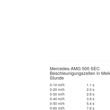
Mercedes-AMG 500 SEC
Beschleunigungszeiten in Meil
Stunde
0-10 mi/h
1.1 s
0-20 mi/h
2.0 s
0-30 mi/h
2.8 s
0-40 mi/h
3.9 s
0-50 mi/h
5.4 s
0-60 mi/h
7.6 s