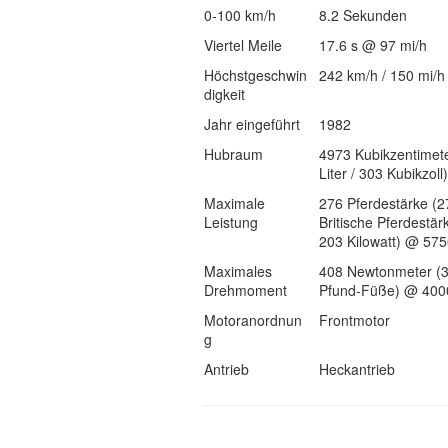
0-100 km/h
8.2 Sekunden
Viertel Meile
17.6 s @ 97 mi/h
Höchstgeschwin
242 km/h / 150 mi/h
digkeit
Jahr eingeführt
1982
Hubraum
4973 Kubikzentimete
Liter / 303 Kubikzoll)
Maximale
276 Pferdestärke (2
Leistung
Britische Pferdestär
203 Kilowatt) @ 57
Maximales
408 Newtonmeter (
Drehmoment
Pfund-Füße) @ 400
Motoranordnun
Frontmotor
g
Antrieb
Heckantrieb