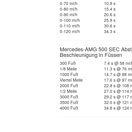
0-70 mi/h
10.9 s
0-80 mi/h
15.4 s
0-90 mi/h
20.6 s
0-100 mi/h
25.9 s
0-110 mi/h
30.6 s
0-120 mi/h
34.3 s
Mercedes-AMG 500 SEC Abst
Beschleunigung in Füssen
300 Fuß
7.4 s @ 58 mi/
1/8 Meile
11.3 s @ 76 mi
1000 Fuß
14.7 s @ 88 mi
Viertel Meile
17.6 s @ 97 mi
2000 Fuß
22.8 s @ 108 
1/2 Meile
27.0 s @ 114 
3000 Fuß
29.2 s @ 117 
3500 Fuß
32.0 s @ 121 
4000 Fuß
34.8 s @ 124 