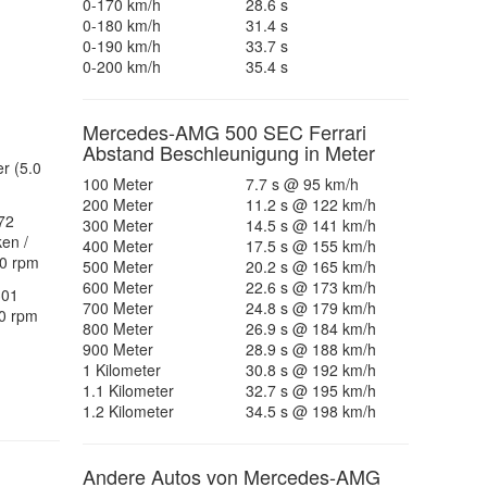
0-170 km/h
28.6 s
0-180 km/h
31.4 s
0-190 km/h
33.7 s
0-200 km/h
35.4 s
Mercedes-AMG 500 SEC Ferrari
Abstand Beschleunigung in Meter
r (5.0
100 Meter
7.7 s @ 95 km/h
200 Meter
11.2 s @ 122 km/h
72
300 Meter
14.5 s @ 141 km/h
ken /
400 Meter
17.5 s @ 155 km/h
50 rpm
500 Meter
20.2 s @ 165 km/h
600 Meter
22.6 s @ 173 km/h
301
700 Meter
24.8 s @ 179 km/h
0 rpm
800 Meter
26.9 s @ 184 km/h
900 Meter
28.9 s @ 188 km/h
1 Kilometer
30.8 s @ 192 km/h
1.1 Kilometer
32.7 s @ 195 km/h
1.2 Kilometer
34.5 s @ 198 km/h
Andere Autos von Mercedes-AMG