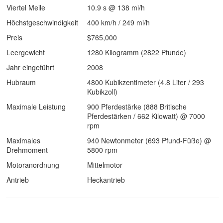
Viertel Meile
10.9 s @ 138 mi/h
Höchstgeschwindigkeit
400 km/h / 249 mi/h
Preis
$765,000
Leergewicht
1280 Kilogramm (2822 Pfunde)
Jahr eingeführt
2008
Hubraum
4800 Kubikzentimeter (4.8 Liter / 293
Kubikzoll)
Maximale Leistung
900 Pferdestärke (888 Britische
Pferdestärken / 662 Kilowatt) @ 7000
rpm
Maximales
940 Newtonmeter (693 Pfund-Füße) @
Drehmoment
5800 rpm
Motoranordnung
Mittelmotor
Antrieb
Heckantrieb