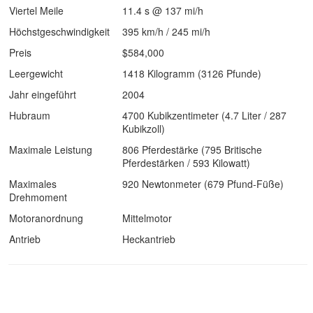
Viertel Meile
11.4 s @ 137 mi/h
Höchstgeschwindigkeit
395 km/h / 245 mi/h
Preis
$584,000
Leergewicht
1418 Kilogramm (3126 Pfunde)
Jahr eingeführt
2004
Hubraum
4700 Kubikzentimeter (4.7 Liter / 287
Kubikzoll)
Maximale Leistung
806 Pferdestärke (795 Britische
Pferdestärken / 593 Kilowatt)
Maximales
920 Newtonmeter (679 Pfund-Füße)
Drehmoment
Motoranordnung
Mittelmotor
Antrieb
Heckantrieb