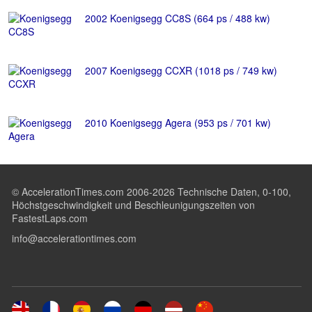
2002 Koenigsegg CC8S (664 ps / 488 kw)
2007 Koenigsegg CCXR (1018 ps / 749 kw)
2010 Koenigsegg Agera (953 ps / 701 kw)
© AccelerationTimes.com 2006-2026 Technische Daten, 0-100,
Höchstgeschwindigkeit und Beschleunigungszeiten von
FastestLaps.com
info@accelerationtimes.com