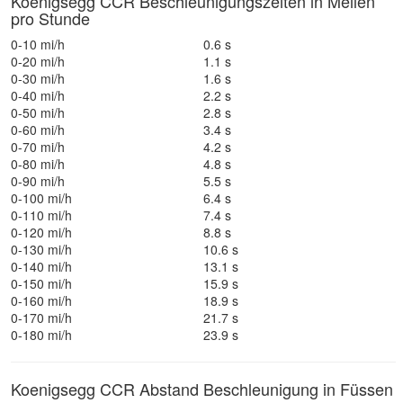
Koenigsegg CCR Beschleunigungszeiten in Meilen
pro Stunde
0-10 mi/h
0.6 s
0-20 mi/h
1.1 s
0-30 mi/h
1.6 s
0-40 mi/h
2.2 s
0-50 mi/h
2.8 s
0-60 mi/h
3.4 s
0-70 mi/h
4.2 s
0-80 mi/h
4.8 s
0-90 mi/h
5.5 s
0-100 mi/h
6.4 s
0-110 mi/h
7.4 s
0-120 mi/h
8.8 s
0-130 mi/h
10.6 s
0-140 mi/h
13.1 s
0-150 mi/h
15.9 s
0-160 mi/h
18.9 s
0-170 mi/h
21.7 s
0-180 mi/h
23.9 s
Koenigsegg CCR Abstand Beschleunigung in Füssen