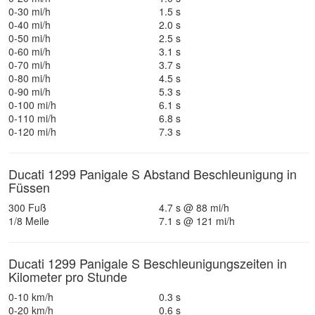
0-30 mi/h
1.5 s
0-40 mi/h
2.0 s
0-50 mi/h
2.5 s
0-60 mi/h
3.1 s
0-70 mi/h
3.7 s
0-80 mi/h
4.5 s
0-90 mi/h
5.3 s
0-100 mi/h
6.1 s
0-110 mi/h
6.8 s
0-120 mi/h
7.3 s
Ducati 1299 Panigale S Abstand Beschleunigung in
Füssen
300 Fuß
4.7 s @ 88 mi/h
1/8 Meile
7.1 s @ 121 mi/h
Ducati 1299 Panigale S Beschleunigungszeiten in
Kilometer pro Stunde
0-10 km/h
0.3 s
0-20 km/h
0.6 s