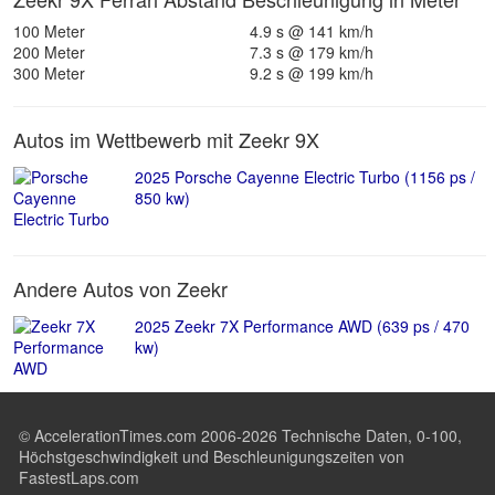
100 Meter
4.9 s @ 141 km/h
200 Meter
7.3 s @ 179 km/h
300 Meter
9.2 s @ 199 km/h
Autos im Wettbewerb mit Zeekr 9X
2025 Porsche Cayenne Electric Turbo (1156 ps /
850 kw)
Andere Autos von Zeekr
2025 Zeekr 7X Performance AWD (639 ps / 470
kw)
© AccelerationTimes.com 2006-2026 Technische Daten, 0-100,
Höchstgeschwindigkeit und Beschleunigungszeiten von
FastestLaps.com