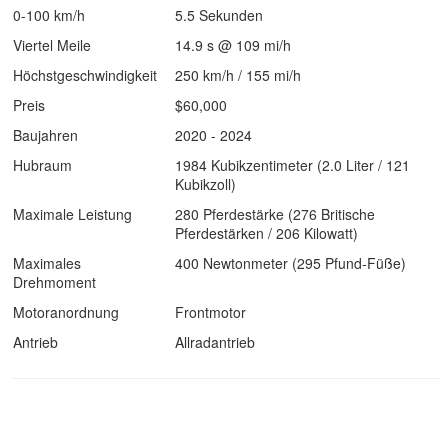
0-100 km/h
5.5 Sekunden
Viertel Meile
14.9 s @ 109 mi/h
Höchstgeschwindigkeit
250 km/h / 155 mi/h
Preis
$60,000
Baujahren
2020 - 2024
Hubraum
1984 Kubikzentimeter (2.0 Liter / 121
Kubikzoll)
Maximale Leistung
280 Pferdestärke (276 Britische
Pferdestärken / 206 Kilowatt)
Maximales
400 Newtonmeter (295 Pfund-Füße)
Drehmoment
Motoranordnung
Frontmotor
Antrieb
Allradantrieb