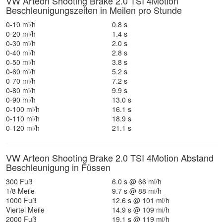
VW Arteon Shooting Brake 2.0 TSI 4Motion
Beschleunigungszeiten in Meilen pro Stunde
0-10 mi/h
0.8 s
0-20 mi/h
1.4 s
0-30 mi/h
2.0 s
0-40 mi/h
2.8 s
0-50 mi/h
3.8 s
0-60 mi/h
5.2 s
0-70 mi/h
7.2 s
0-80 mi/h
9.9 s
0-90 mi/h
13.0 s
0-100 mi/h
16.1 s
0-110 mi/h
18.9 s
0-120 mi/h
21.1 s
VW Arteon Shooting Brake 2.0 TSI 4Motion Abstand
Beschleunigung in Füssen
300 Fuß
6.0 s @ 66 mi/h
1/8 Meile
9.7 s @ 88 mi/h
1000 Fuß
12.6 s @ 101 mi/h
Viertel Meile
14.9 s @ 109 mi/h
2000 Fuß
19.1 s @ 119 mi/h