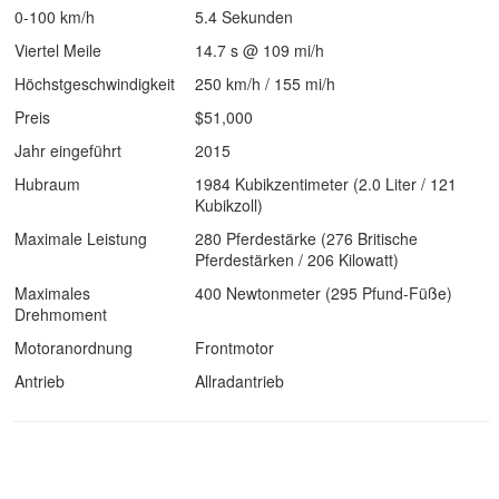
0-100 km/h
5.4 Sekunden
Viertel Meile
14.7 s @ 109 mi/h
Höchstgeschwindigkeit
250 km/h / 155 mi/h
Preis
$51,000
Jahr eingeführt
2015
Hubraum
1984 Kubikzentimeter (2.0 Liter / 121
Kubikzoll)
Maximale Leistung
280 Pferdestärke (276 Britische
Pferdestärken / 206 Kilowatt)
Maximales
400 Newtonmeter (295 Pfund-Füße)
Drehmoment
Motoranordnung
Frontmotor
Antrieb
Allradantrieb