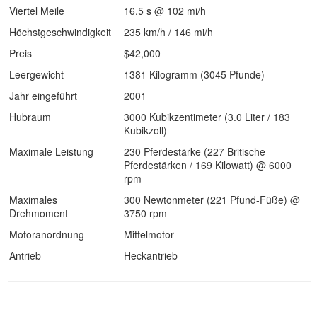
Viertel Meile
16.5 s @ 102 mi/h
Höchstgeschwindigkeit
235 km/h / 146 mi/h
Preis
$42,000
Leergewicht
1381 Kilogramm (3045 Pfunde)
Jahr eingeführt
2001
Hubraum
3000 Kubikzentimeter (3.0 Liter / 183
Kubikzoll)
Maximale Leistung
230 Pferdestärke (227 Britische
Pferdestärken / 169 Kilowatt) @ 6000
rpm
Maximales
300 Newtonmeter (221 Pfund-Füße) @
Drehmoment
3750 rpm
Motoranordnung
Mittelmotor
Antrieb
Heckantrieb