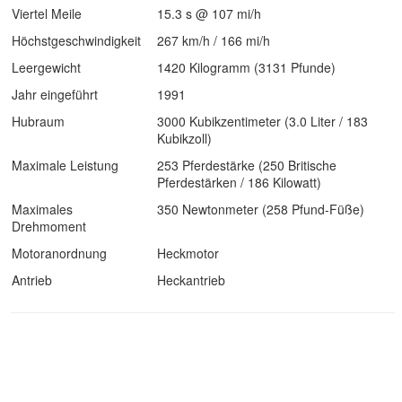
Viertel Meile
15.3 s @ 107 mi/h
Höchstgeschwindigkeit
267 km/h / 166 mi/h
Leergewicht
1420 Kilogramm (3131 Pfunde)
Jahr eingeführt
1991
Hubraum
3000 Kubikzentimeter (3.0 Liter / 183
Kubikzoll)
Maximale Leistung
253 Pferdestärke (250 Britische
Pferdestärken / 186 Kilowatt)
Maximales
350 Newtonmeter (258 Pfund-Füße)
Drehmoment
Motoranordnung
Heckmotor
Antrieb
Heckantrieb