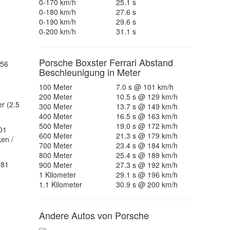
0-170 km/h
25.1 s
0-180 km/h
27.6 s
0-190 km/h
29.6 s
0-200 km/h
31.1 s
Porsche Boxster Ferrari Abstand
756
Beschleunigung in Meter
100 Meter
7.0 s @ 101 km/h
200 Meter
10.5 s @ 129 km/h
r (2.5
300 Meter
13.7 s @ 149 km/h
400 Meter
16.5 s @ 163 km/h
500 Meter
19.0 s @ 172 km/h
01
600 Meter
21.3 s @ 179 km/h
ken /
700 Meter
23.4 s @ 184 km/h
800 Meter
25.4 s @ 189 km/h
181
900 Meter
27.3 s @ 192 km/h
1 Kilometer
29.1 s @ 196 km/h
1.1 Kilometer
30.9 s @ 200 km/h
Andere Autos von Porsche