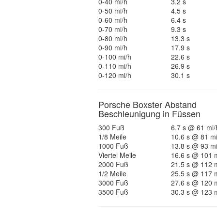
0-40 mi/h
3.2 s
0-50 mi/h
4.5 s
0-60 mi/h
6.4 s
0-70 mi/h
9.3 s
0-80 mi/h
13.3 s
0-90 mi/h
17.9 s
0-100 mi/h
22.6 s
0-110 mi/h
26.9 s
0-120 mi/h
30.1 s
Porsche Boxster Abstand
Beschleunigung in Füssen
300 Fuß
6.7 s @ 61 mi/
1/8 Meile
10.6 s @ 81 mi
1000 Fuß
13.8 s @ 93 mi
Viertel Meile
16.6 s @ 101 
2000 Fuß
21.5 s @ 112 
1/2 Meile
25.5 s @ 117 
3000 Fuß
27.6 s @ 120 
3500 Fuß
30.3 s @ 123 