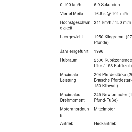
0-100 km/h
6.9 Sekunden
Viertel Meile
16.6 s @ 101 mi/h
Höchstgeschwin
241 km/h / 150 mi/h
digkeit
Leergewicht
1250 Kilogramm (2
Pfunde)
Jahr eingeführt
1996
Hubraum
2500 Kubikzentimete
Liter / 153 Kubikzoll)
Maximale
204 Pferdestärke (2
Leistung
Britische Pferdestär
150 Kilowatt)
Maximales
245 Newtonmeter (
Drehmoment
Pfund-Füße)
Motoranordnun
Mittelmotor
g
Antrieb
Heckantrieb