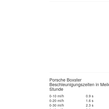
Porsche Boxster
Beschleunigungszeiten in Meil
Stunde
0-10 mi/h
0.9 s
0-20 mi/h
1.6 s
0-30 mi/h
2.3 s