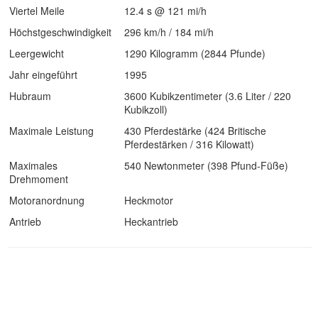
Viertel Meile
12.4 s @ 121 mi/h
Höchstgeschwindigkeit
296 km/h / 184 mi/h
Leergewicht
1290 Kilogramm (2844 Pfunde)
Jahr eingeführt
1995
Hubraum
3600 Kubikzentimeter (3.6 Liter / 220
Kubikzoll)
Maximale Leistung
430 Pferdestärke (424 Britische
Pferdestärken / 316 Kilowatt)
Maximales
540 Newtonmeter (398 Pfund-Füße)
Drehmoment
Motoranordnung
Heckmotor
Antrieb
Heckantrieb