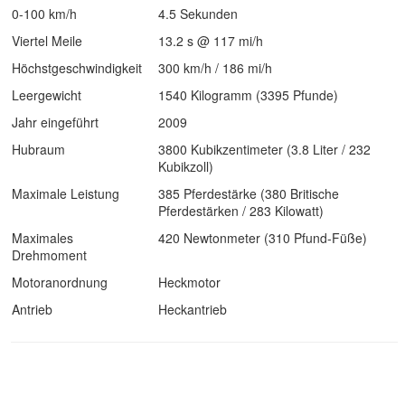
0-100 km/h
4.5 Sekunden
Viertel Meile
13.2 s @ 117 mi/h
Höchstgeschwindigkeit
300 km/h / 186 mi/h
Leergewicht
1540 Kilogramm (3395 Pfunde)
Jahr eingeführt
2009
Hubraum
3800 Kubikzentimeter (3.8 Liter / 232
Kubikzoll)
Maximale Leistung
385 Pferdestärke (380 Britische
Pferdestärken / 283 Kilowatt)
Maximales
420 Newtonmeter (310 Pfund-Füße)
Drehmoment
Motoranordnung
Heckmotor
Antrieb
Heckantrieb