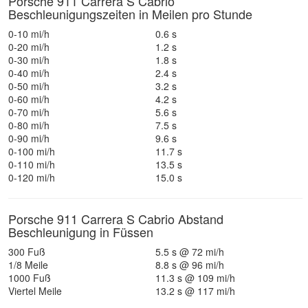
Porsche 911 Carrera S Cabrio
Beschleunigungszeiten in Meilen pro Stunde
0-10 mi/h
0.6 s
0-20 mi/h
1.2 s
0-30 mi/h
1.8 s
0-40 mi/h
2.4 s
0-50 mi/h
3.2 s
0-60 mi/h
4.2 s
0-70 mi/h
5.6 s
0-80 mi/h
7.5 s
0-90 mi/h
9.6 s
0-100 mi/h
11.7 s
0-110 mi/h
13.5 s
0-120 mi/h
15.0 s
Porsche 911 Carrera S Cabrio Abstand
Beschleunigung in Füssen
300 Fuß
5.5 s @ 72 mi/h
1/8 Meile
8.8 s @ 96 mi/h
1000 Fuß
11.3 s @ 109 mi/h
Viertel Meile
13.2 s @ 117 mi/h