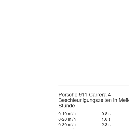
Porsche 911 Carrera 4
Beschleunigungszeiten in Meil
Stunde
0-10 mi/h
0.8 s
0-20 mi/h
1.6 s
0-30 mi/h
2.3 s