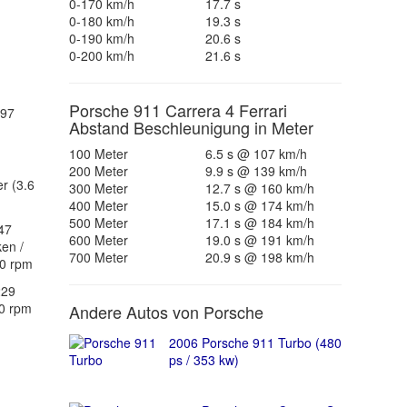
0-170 km/h
17.7 s
0-180 km/h
19.3 s
0-190 km/h
20.6 s
0-200 km/h
21.6 s
Porsche 911 Carrera 4 Ferrari
197
Abstand Beschleunigung in Meter
100 Meter
6.5 s @ 107 km/h
200 Meter
9.9 s @ 139 km/h
r (3.6
300 Meter
12.7 s @ 160 km/h
400 Meter
15.0 s @ 174 km/h
500 Meter
17.1 s @ 184 km/h
47
600 Meter
19.0 s @ 191 km/h
ken /
700 Meter
20.9 s @ 198 km/h
00 rpm
229
0 rpm
Andere Autos von Porsche
2006 Porsche 911 Turbo (480
ps / 353 kw)