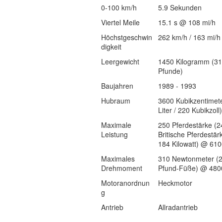
0-100 km/h
5.9 Sekunden
Viertel Meile
15.1 s @ 108 mi/h
Höchstgeschwin
262 km/h / 163 mi/h
digkeit
Leergewicht
1450 Kilogramm (3
Pfunde)
Baujahren
1989 - 1993
Hubraum
3600 Kubikzentimete
Liter / 220 Kubikzoll)
Maximale
250 Pferdestärke (2
Leistung
Britische Pferdestär
184 Kilowatt) @ 61
Maximales
310 Newtonmeter (
Drehmoment
Pfund-Füße) @ 480
Motoranordnun
Heckmotor
g
Antrieb
Allradantrieb