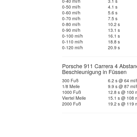
0-40 mi/h
3.1 s
0-50 mi/h
4.1 s
0-60 mi/h
5.6 s
0-70 mi/h
7.5 s
0-80 mi/h
10.2 s
0-90 mi/h
13.1 s
0-100 mi/h
16.1 s
0-110 mi/h
18.8 s
0-120 mi/h
20.9 s
Porsche 911 Carrera 4 Abstan
Beschleunigung in Füssen
300 Fuß
6.2 s @ 64 mi/
1/8 Meile
9.9 s @ 87 mi/
1000 Fuß
12.8 s @ 100 
Viertel Meile
15.1 s @ 108 
2000 Fuß
19.2 s @ 119 