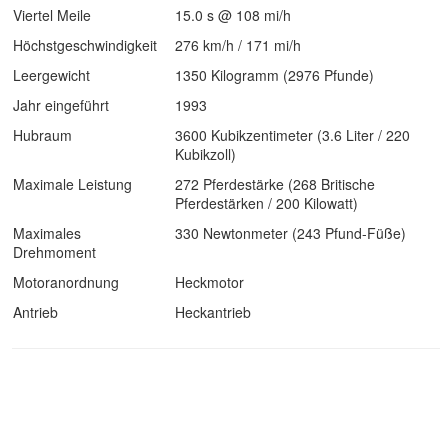
Viertel Meile
15.0 s @ 108 mi/h
Höchstgeschwindigkeit
276 km/h / 171 mi/h
Leergewicht
1350 Kilogramm (2976 Pfunde)
Jahr eingeführt
1993
Hubraum
3600 Kubikzentimeter (3.6 Liter / 220
Kubikzoll)
Maximale Leistung
272 Pferdestärke (268 Britische
Pferdestärken / 200 Kilowatt)
Maximales
330 Newtonmeter (243 Pfund-Füße)
Drehmoment
Motoranordnung
Heckmotor
Antrieb
Heckantrieb