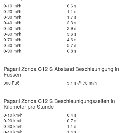
0-10 mi/h
0.6 s
0-20 mi/h
1.1 s
0-30 mi/h
1.7 s
0-40 mi/h
2.3 s
0-50 mi/h
2.9 s
0-60 mi/h
3.6 s
0-70 mi/h
4.6 s
0-80 mi/h
5.7 s
0-90 mi/h
6.8 s
Pagani Zonda C12 S Abstand Beschleunigung in
Füssen
300 Fuß
5.1 s @ 78 mi/h
Pagani Zonda C12 S Beschleunigungszeiten in
Kilometer pro Stunde
0-10 km/h
0.4 s
0-20 km/h
0.7 s
0-30 km/h
1.1 s
0-40 km/h
1.4 s