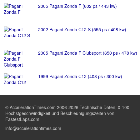
2005 Pagani Zonda F (602 ps / 443 kw)
2002 Pagani Zonda C12 S (555 ps / 408 kw)
2005 Pagani Zonda F Clubsport (650 ps / 478 kw)
1999 Pagani Zonda C12 (408 ps / 300 kw)
© AccelerationTimes.com 2006-2026 Technische Daten, 0-100,
Höchstgeschwindigkeit und Beschleunigungszeiten von
FastestLaps.com
info@accelerationtimes.com