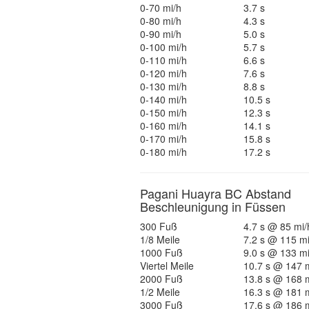
0-70 mi/h
3.7 s
0-80 mi/h
4.3 s
0-90 mi/h
5.0 s
0-100 mi/h
5.7 s
0-110 mi/h
6.6 s
0-120 mi/h
7.6 s
0-130 mi/h
8.8 s
0-140 mi/h
10.5 s
0-150 mi/h
12.3 s
0-160 mi/h
14.1 s
0-170 mi/h
15.8 s
0-180 mi/h
17.2 s
Pagani Huayra BC Abstand
Beschleunigung in Füssen
300 Fuß
4.7 s @ 85 mi/
1/8 Meile
7.2 s @ 115 mi
1000 Fuß
9.0 s @ 133 mi
Viertel Meile
10.7 s @ 147 
2000 Fuß
13.8 s @ 168 
1/2 Meile
16.3 s @ 181 
3000 Fuß
17.6 s @ 186 