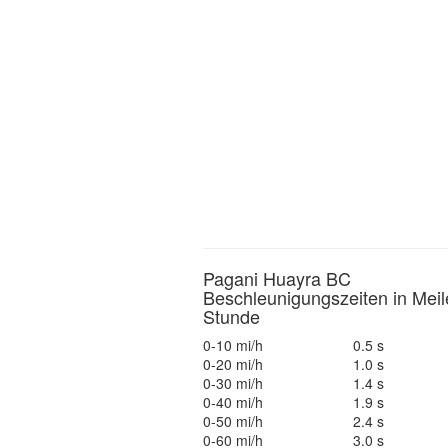
Pagani Huayra BC
Beschleunigungszeiten in Meil
Stunde
0-10 mi/h
0.5 s
0-20 mi/h
1.0 s
0-30 mi/h
1.4 s
0-40 mi/h
1.9 s
0-50 mi/h
2.4 s
0-60 mi/h
3.0 s