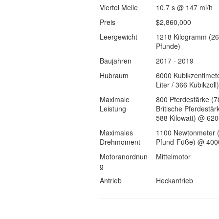
Viertel Meile
10.7 s @ 147 mi/h
Preis
$2,860,000
Leergewicht
1218 Kilogramm (2
Pfunde)
Baujahren
2017 - 2019
Hubraum
6000 Kubikzentimete
Liter / 366 Kubikzoll)
Maximale
800 Pferdestärke (7
Leistung
Britische Pferdestär
588 Kilowatt) @ 62
Maximales
1100 Newtonmeter 
Drehmoment
Pfund-Füße) @ 400
Motoranordnun
Mittelmotor
g
Antrieb
Heckantrieb