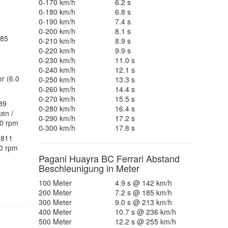
0-170 km/h
6.2 s
0-180 km/h
6.8 s
0-190 km/h
7.4 s
0-200 km/h
8.1 s
685
0-210 km/h
8.9 s
0-220 km/h
9.9 s
0-230 km/h
11.0 s
0-240 km/h
12.1 s
r (6.0
0-250 km/h
13.3 s
0-260 km/h
14.4 s
0-270 km/h
15.5 s
89
0-280 km/h
16.4 s
ken /
0-290 km/h
17.2 s
00 rpm
0-300 km/h
17.8 s
(811
0 rpm
Pagani Huayra BC Ferrari Abstand
Beschleunigung in Meter
100 Meter
4.9 s @ 142 km/h
200 Meter
7.2 s @ 185 km/h
300 Meter
9.0 s @ 213 km/h
400 Meter
10.7 s @ 236 km/h
500 Meter
12.2 s @ 255 km/h