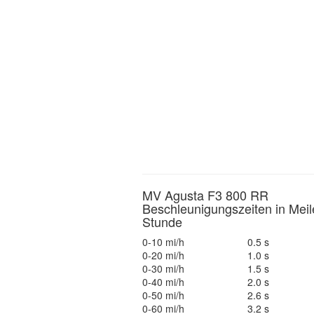
MV Agusta F3 800 RR
Beschleunigungszeiten in Meil
Stunde
0-10 mi/h
0.5 s
0-20 mi/h
1.0 s
0-30 mi/h
1.5 s
0-40 mi/h
2.0 s
0-50 mi/h
2.6 s
0-60 mi/h
3.2 s