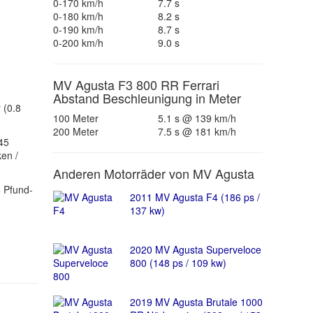
0-170 km/h
7.7 s
0-180 km/h
8.2 s
0-190 km/h
8.7 s
0-200 km/h
9.0 s
MV Agusta F3 800 RR Ferrari
Abstand Beschleunigung in Meter
 (0.8
100 Meter
5.1 s @ 139 km/h
200 Meter
7.5 s @ 181 km/h
45
ken /
Anderen Motorräder von MV Agusta
 Pfund-
2011 MV Agusta F4 (186 ps /
137 kw)
2020 MV Agusta Superveloce
800 (148 ps / 109 kw)
2019 MV Agusta Brutale 1000