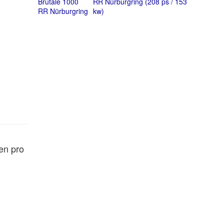
RR Nürburgring (208 ps / 153
kw)
en pro