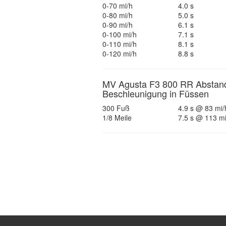
0-70 mi/h
4.0 s
0-80 mi/h
5.0 s
0-90 mi/h
6.1 s
0-100 mi/h
7.1 s
0-110 mi/h
8.1 s
0-120 mi/h
8.8 s
MV Agusta F3 800 RR Abstan
Beschleunigung in Füssen
300 Fuß
4.9 s @ 83 mi/
1/8 Meile
7.5 s @ 113 mi