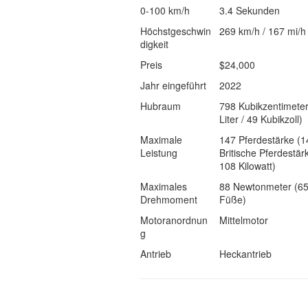
0-100 km/h
3.4 Sekunden
Höchstgeschwin
269 km/h / 167 mi/h
digkeit
Preis
$24,000
Jahr eingeführt
2022
Hubraum
798 Kubikzentimeter
Liter / 49 Kubikzoll)
Maximale
147 Pferdestärke (1
Leistung
Britische Pferdestär
108 Kilowatt)
Maximales
88 Newtonmeter (65
Drehmoment
Füße)
Motoranordnun
Mittelmotor
g
Antrieb
Heckantrieb