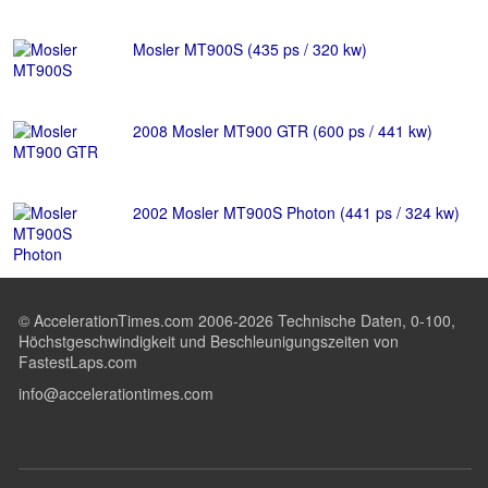
Mosler MT900S (435 ps / 320 kw)
2008 Mosler MT900 GTR (600 ps / 441 kw)
2002 Mosler MT900S Photon (441 ps / 324 kw)
© AccelerationTimes.com 2006-2026 Technische Daten, 0-100,
Höchstgeschwindigkeit und Beschleunigungszeiten von
FastestLaps.com
info@accelerationtimes.com