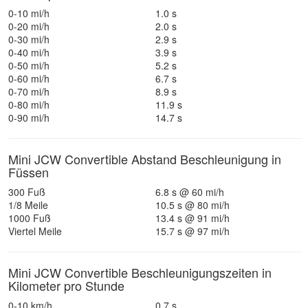
0-10 mi/h
1.0 s
0-20 mi/h
2.0 s
0-30 mi/h
2.9 s
0-40 mi/h
3.9 s
0-50 mi/h
5.2 s
0-60 mi/h
6.7 s
0-70 mi/h
8.9 s
0-80 mi/h
11.9 s
0-90 mi/h
14.7 s
Mini JCW Convertible Abstand Beschleunigung in
Füssen
300 Fuß
6.8 s @ 60 mi/h
1/8 Meile
10.5 s @ 80 mi/h
1000 Fuß
13.4 s @ 91 mi/h
Viertel Meile
15.7 s @ 97 mi/h
Mini JCW Convertible Beschleunigungszeiten in
Kilometer pro Stunde
0-10 km/h
0.7 s