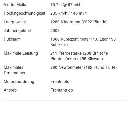
Viertel Meile
15.7 s @ 97 mi/h
Höchstgeschwindigkeit
235 km/h / 146 mi/h
Leergewicht
1280 Kilogramm (2822 Pfunde)
Jahr eingeführt
2009
Hubraum
1600 Kubikzentimeter (1.6 Liter / 98
Kubikzoll)
Maximale Leistung
211 Pferdestärke (208 Britische
Pferdestärken / 155 Kilowatt)
Maximales
260 Newtonmeter (192 Pfund-Füße)
Drehmoment
Motoranordnung
Frontmotor
Antrieb
Frontantrieb