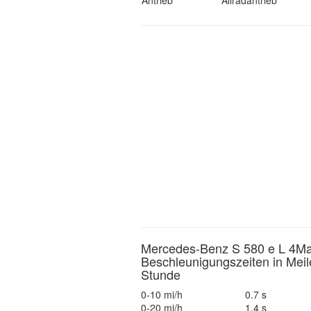
Antrieb
Allradantrieb
Mercedes-Benz S 580 e L 4Ma
Beschleunigungszeiten in Meil
Stunde
0-10 mi/h
0.7 s
0-20 mi/h
1.4 s