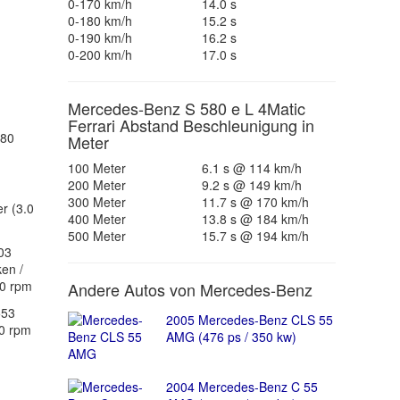
0-170 km/h
14.0 s
0-180 km/h
15.2 s
0-190 km/h
16.2 s
0-200 km/h
17.0 s
Mercedes-Benz S 580 e L 4Matic
Ferrari Abstand Beschleunigung in
280
Meter
100 Meter
6.1 s @ 114 km/h
200 Meter
9.2 s @ 149 km/h
300 Meter
11.7 s @ 170 km/h
r (3.0
400 Meter
13.8 s @ 184 km/h
500 Meter
15.7 s @ 194 km/h
03
ken /
00 rpm
Andere Autos von Mercedes-Benz
553
2005 Mercedes-Benz CLS 55
0 rpm
AMG (476 ps / 350 kw)
2004 Mercedes-Benz C 55