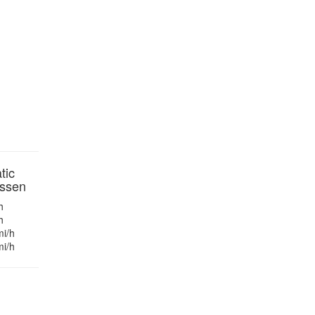
tic
üssen
h
h
mi/h
mi/h