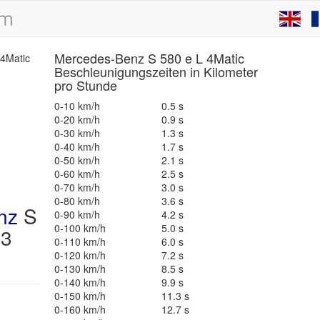
Mercedes-Benz S 580 e L 4Matic
Beschleunigungszeiten in Kilometer
pro Stunde
0-10 km/h
0.5 s
0-20 km/h
0.9 s
0-30 km/h
1.3 s
0-40 km/h
1.7 s
0-50 km/h
2.1 s
0-60 km/h
2.5 s
0-70 km/h
3.0 s
0-80 km/h
3.6 s
nz
S
0-90 km/h
4.2 s
0-100 km/h
5.0 s
23
0-110 km/h
6.0 s
0-120 km/h
7.2 s
0-130 km/h
8.5 s
0-140 km/h
9.9 s
0-150 km/h
11.3 s
0-160 km/h
12.7 s