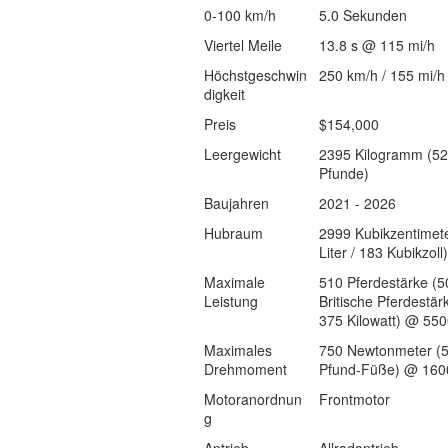
0-100 km/h
5.0 Sekunden
Viertel Meile
13.8 s @ 115 mi/h
Höchstgeschwin
250 km/h / 155 mi/h
digkeit
Preis
$154,000
Leergewicht
2395 Kilogramm (5
Pfunde)
Baujahren
2021 - 2026
Hubraum
2999 Kubikzentimete
Liter / 183 Kubikzoll)
Maximale
510 Pferdestärke (5
Leistung
Britische Pferdestär
375 Kilowatt) @ 55
Maximales
750 Newtonmeter (
Drehmoment
Pfund-Füße) @ 160
Motoranordnun
Frontmotor
g