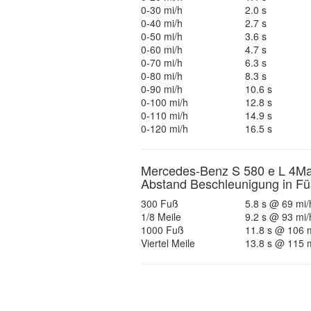
0-30 mi/h
2.0 s
0-40 mi/h
2.7 s
0-50 mi/h
3.6 s
0-60 mi/h
4.7 s
0-70 mi/h
6.3 s
0-80 mi/h
8.3 s
0-90 mi/h
10.6 s
0-100 mi/h
12.8 s
0-110 mi/h
14.9 s
0-120 mi/h
16.5 s
Mercedes-Benz S 580 e L 4Ma
Abstand Beschleunigung in F
300 Fuß
5.8 s @ 69 mi/
1/8 Meile
9.2 s @ 93 mi/
1000 Fuß
11.8 s @ 106 
Viertel Meile
13.8 s @ 115 