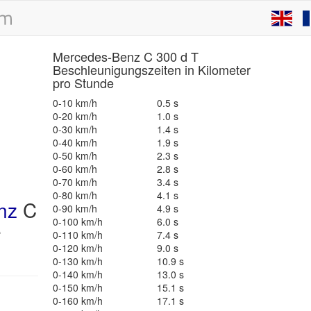
Mercedes-Benz C 300 d T
Beschleunigungszeiten in Kilometer
pro Stunde
0-10 km/h
0.5 s
0-20 km/h
1.0 s
0-30 km/h
1.4 s
0-40 km/h
1.9 s
0-50 km/h
2.3 s
0-60 km/h
2.8 s
0-70 km/h
3.4 s
0-80 km/h
4.1 s
nz
C
0-90 km/h
4.9 s
0-100 km/h
6.0 s
e
0-110 km/h
7.4 s
0-120 km/h
9.0 s
0-130 km/h
10.9 s
0-140 km/h
13.0 s
0-150 km/h
15.1 s
0-160 km/h
17.1 s