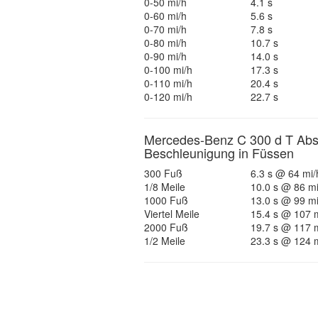
0-50 mi/h
4.1 s
0-60 mi/h
5.6 s
0-70 mi/h
7.8 s
0-80 mi/h
10.7 s
0-90 mi/h
14.0 s
0-100 mi/h
17.3 s
0-110 mi/h
20.4 s
0-120 mi/h
22.7 s
Mercedes-Benz C 300 d T Abs
Beschleunigung in Füssen
300 Fuß
6.3 s @ 64 mi/
1/8 Meile
10.0 s @ 86 mi
1000 Fuß
13.0 s @ 99 mi
Viertel Meile
15.4 s @ 107 
2000 Fuß
19.7 s @ 117 
1/2 Meile
23.3 s @ 124 