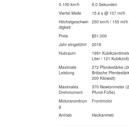
0-100 km/h
6.0 Sekunden
Viertel Meile
15.4 s @ 107 mi/h
Höchstgeschwin
250 km/h / 155 mi/h
digkeit
Preis
$51,000
Jahr eingeführt
2018
Hubraum
1991 Kubikzentimete
Liter / 121 Kubikzoll)
Maximale
272 Pferdestärke (2
Leistung
Britische Pferdestär
200 Kilowatt)
Maximales
370 Newtonmeter (
Drehmoment
Pfund-Füße)
Motoranordnun
Frontmotor
g
Antrieb
Heckantrieb