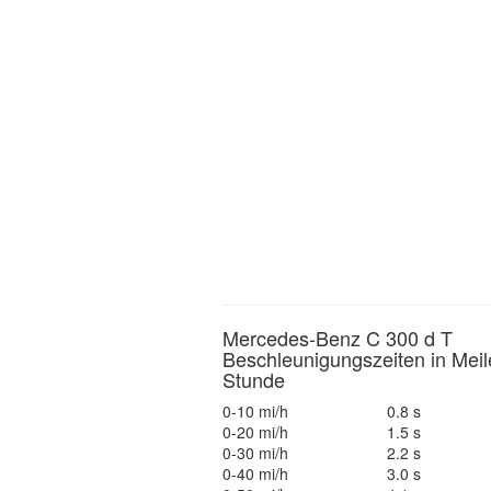
Mercedes-Benz C 300 d T
Beschleunigungszeiten in Meil
Stunde
0-10 mi/h
0.8 s
0-20 mi/h
1.5 s
0-30 mi/h
2.2 s
0-40 mi/h
3.0 s