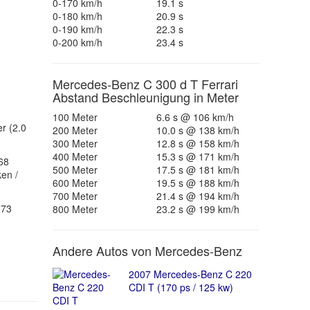
0-170 km/h
19.1 s
0-180 km/h
20.9 s
0-190 km/h
22.3 s
0-200 km/h
23.4 s
Mercedes-Benz C 300 d T Ferrari
Abstand Beschleunigung in Meter
100 Meter
6.6 s @ 106 km/h
r (2.0
200 Meter
10.0 s @ 138 km/h
300 Meter
12.8 s @ 158 km/h
400 Meter
15.3 s @ 171 km/h
68
500 Meter
17.5 s @ 181 km/h
ken /
600 Meter
19.5 s @ 188 km/h
700 Meter
21.4 s @ 194 km/h
273
800 Meter
23.2 s @ 199 km/h
Andere Autos von Mercedes-Benz
2007 Mercedes-Benz C 220
CDI T (170 ps / 125 kw)