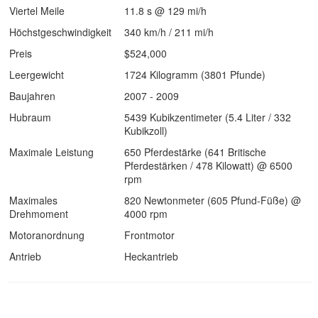
Viertel Meile
11.8 s @ 129 mi/h
Höchstgeschwindigkeit
340 km/h / 211 mi/h
Preis
$524,000
Leergewicht
1724 Kilogramm (3801 Pfunde)
Baujahren
2007 - 2009
Hubraum
5439 Kubikzentimeter (5.4 Liter / 332
Kubikzoll)
Maximale Leistung
650 Pferdestärke (641 Britische
Pferdestärken / 478 Kilowatt) @ 6500
rpm
Maximales
820 Newtonmeter (605 Pfund-Füße) @
Drehmoment
4000 rpm
Motoranordnung
Frontmotor
Antrieb
Heckantrieb