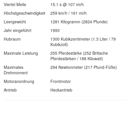
Viertel Meile
15.1 s @ 107 mi/h
Höchstgeschwindigkeit
259 km/h / 161 mi/h
Leergewicht
1281 Kilogramm (2824 Pfunde)
Jahr eingeführt
1993
Hubraum
1300 Kubikzentimeter (1.3 Liter / 79
Kubikzoll)
Maximale Leistung
255 Pferdestärke (252 Britische
Pferdestärken / 188 Kilowatt)
Maximales
294 Newtonmeter (217 Pfund-Füße)
Drehmoment
Motoranordnung
Frontmotor
Antrieb
Heckantrieb