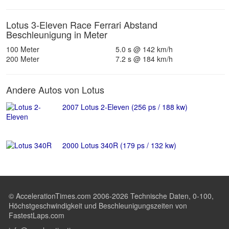
Lotus 3-Eleven Race Ferrari Abstand
Beschleunigung in Meter
100 Meter
5.0 s @ 142 km/h
200 Meter
7.2 s @ 184 km/h
Andere Autos von Lotus
2007 Lotus 2-Eleven (256 ps / 188 kw)
2000 Lotus 340R (179 ps / 132 kw)
© AccelerationTimes.com 2006-2026 Technische Daten, 0-100,
Höchstgeschwindigkeit und Beschleunigungszeiten von
FastestLaps.com