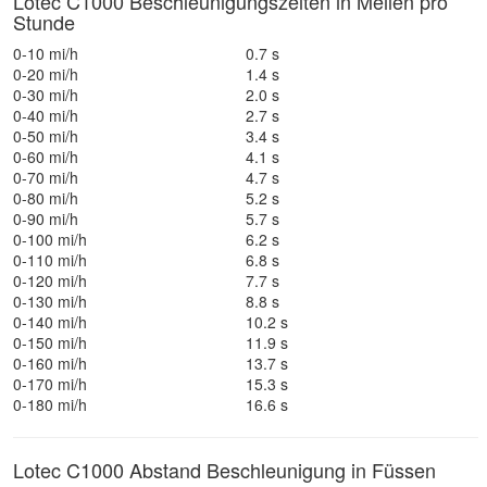
Lotec C1000 Beschleunigungszeiten in Meilen pro
Stunde
0-10 mi/h
0.7 s
0-20 mi/h
1.4 s
0-30 mi/h
2.0 s
0-40 mi/h
2.7 s
0-50 mi/h
3.4 s
0-60 mi/h
4.1 s
0-70 mi/h
4.7 s
0-80 mi/h
5.2 s
0-90 mi/h
5.7 s
0-100 mi/h
6.2 s
0-110 mi/h
6.8 s
0-120 mi/h
7.7 s
0-130 mi/h
8.8 s
0-140 mi/h
10.2 s
0-150 mi/h
11.9 s
0-160 mi/h
13.7 s
0-170 mi/h
15.3 s
0-180 mi/h
16.6 s
Lotec C1000 Abstand Beschleunigung in Füssen