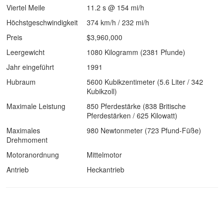
Viertel Meile
11.2 s @ 154 mi/h
Höchstgeschwindigkeit
374 km/h / 232 mi/h
Preis
$3,960,000
Leergewicht
1080 Kilogramm (2381 Pfunde)
Jahr eingeführt
1991
Hubraum
5600 Kubikzentimeter (5.6 Liter / 342
Kubikzoll)
Maximale Leistung
850 Pferdestärke (838 Britische
Pferdestärken / 625 Kilowatt)
Maximales
980 Newtonmeter (723 Pfund-Füße)
Drehmoment
Motoranordnung
Mittelmotor
Antrieb
Heckantrieb