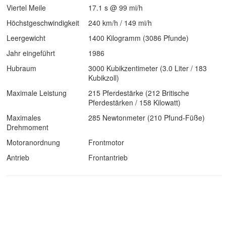
Viertel Meile
17.1 s @ 99 mi/h
Höchstgeschwindigkeit
240 km/h / 149 mi/h
Leergewicht
1400 Kilogramm (3086 Pfunde)
Jahr eingeführt
1986
Hubraum
3000 Kubikzentimeter (3.0 Liter / 183
Kubikzoll)
Maximale Leistung
215 Pferdestärke (212 Britische
Pferdestärken / 158 Kilowatt)
Maximales
285 Newtonmeter (210 Pfund-Füße)
Drehmoment
Motoranordnung
Frontmotor
Antrieb
Frontantrieb