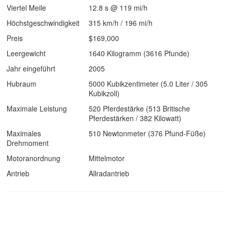
Viertel Meile
12.8 s @ 119 mi/h
Höchstgeschwindigkeit
315 km/h / 196 mi/h
Preis
$169,000
Leergewicht
1640 Kilogramm (3616 Pfunde)
Jahr eingeführt
2005
Hubraum
5000 Kubikzentimeter (5.0 Liter / 305
Kubikzoll)
Maximale Leistung
520 Pferdestärke (513 Britische
Pferdestärken / 382 Kilowatt)
Maximales
510 Newtonmeter (376 Pfund-Füße)
Drehmoment
Motoranordnung
Mittelmotor
Antrieb
Allradantrieb