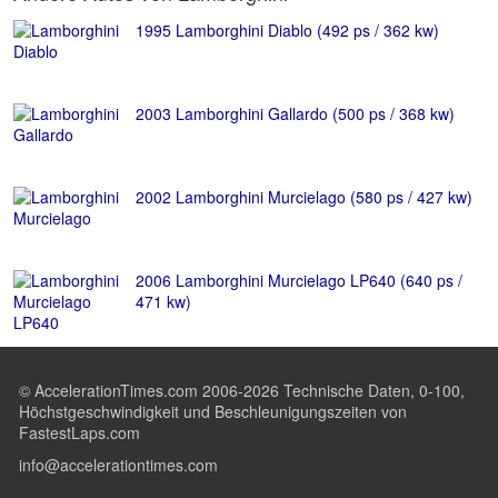
1995 Lamborghini Diablo (492 ps / 362 kw)
2003 Lamborghini Gallardo (500 ps / 368 kw)
2002 Lamborghini Murcielago (580 ps / 427 kw)
2006 Lamborghini Murcielago LP640 (640 ps /
471 kw)
© AccelerationTimes.com 2006-2026 Technische Daten, 0-100,
Höchstgeschwindigkeit und Beschleunigungszeiten von
FastestLaps.com
info@accelerationtimes.com