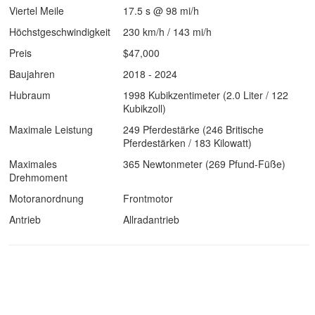
Viertel Meile
17.5 s @ 98 mi/h
Höchstgeschwindigkeit
230 km/h / 143 mi/h
Preis
$47,000
Baujahren
2018 - 2024
Hubraum
1998 Kubikzentimeter (2.0 Liter / 122
Kubikzoll)
Maximale Leistung
249 Pferdestärke (246 Britische
Pferdestärken / 183 Kilowatt)
Maximales
365 Newtonmeter (269 Pfund-Füße)
Drehmoment
Motoranordnung
Frontmotor
Antrieb
Allradantrieb