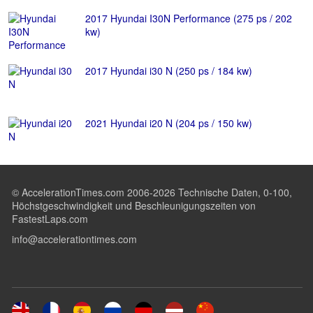
2017 Hyundai I30N Performance (275 ps / 202
kw)
2017 Hyundai i30 N (250 ps / 184 kw)
2021 Hyundai i20 N (204 ps / 150 kw)
© AccelerationTimes.com 2006-2026 Technische Daten, 0-100,
Höchstgeschwindigkeit und Beschleunigungszeiten von
FastestLaps.com
info@accelerationtimes.com