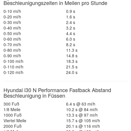
Beschleunigungszeiten in Meilen pro Stunde
0-10 mi/h
0.9 s
0-20 mi/h
1.6 s
0-30 mi/h
2.4 s
0-40 mi/h
3.2 s
0-50 mi/h
4.4 s
0-60 mi/h
6.0 s
0-70 mi/h
8.2 s
0-80 mi/h
11.3 s
0-90 mi/h
14.8 s
0-100 mi/h
18.3 s
0-110 mi/h
21.5 s
0-120 mi/h
24.0 s
Hyundai i30 N Performance Fastback Abstand
Beschleunigung in Füssen
300 Fuß
6.4 s @ 63 mi/h
1/8 Meile
10.2 s @ 84 mi/h
1000 Fuß
13.3 s @ 97 mi/h
Viertel Meile
15.7 s @ 105 mi/h
2000 Fuß
20.1 s @ 116 mi/h