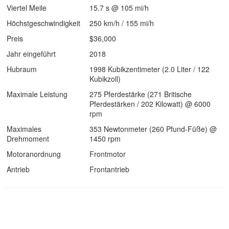
Viertel Meile
15.7 s @ 105 mi/h
Höchstgeschwindigkeit
250 km/h / 155 mi/h
Preis
$36,000
Jahr eingeführt
2018
Hubraum
1998 Kubikzentimeter (2.0 Liter / 122
Kubikzoll)
Maximale Leistung
275 Pferdestärke (271 Britische
Pferdestärken / 202 Kilowatt) @ 6000
rpm
Maximales
353 Newtonmeter (260 Pfund-Füße) @
Drehmoment
1450 rpm
Motoranordnung
Frontmotor
Antrieb
Frontantrieb