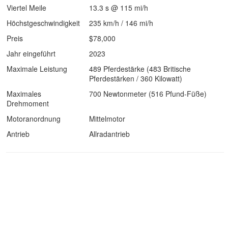
Viertel Meile
13.3 s @ 115 mi/h
Höchstgeschwindigkeit
235 km/h / 146 mi/h
Preis
$78,000
Jahr eingeführt
2023
Maximale Leistung
489 Pferdestärke (483 Britische
Pferdestärken / 360 Kilowatt)
Maximales
700 Newtonmeter (516 Pfund-Füße)
Drehmoment
Motoranordnung
Mittelmotor
Antrieb
Allradantrieb