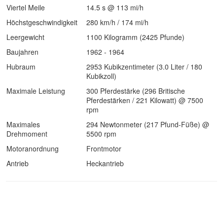
Viertel Meile
14.5 s @ 113 mi/h
Höchstgeschwindigkeit
280 km/h / 174 mi/h
Leergewicht
1100 Kilogramm (2425 Pfunde)
Baujahren
1962 - 1964
Hubraum
2953 Kubikzentimeter (3.0 Liter / 180
Kubikzoll)
Maximale Leistung
300 Pferdestärke (296 Britische
Pferdestärken / 221 Kilowatt) @ 7500
rpm
Maximales
294 Newtonmeter (217 Pfund-Füße) @
Drehmoment
5500 rpm
Motoranordnung
Frontmotor
Antrieb
Heckantrieb