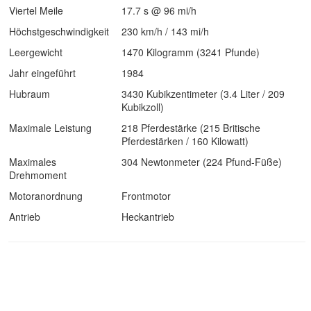
Viertel Meile
17.7 s @ 96 mi/h
Höchstgeschwindigkeit
230 km/h / 143 mi/h
Leergewicht
1470 Kilogramm (3241 Pfunde)
Jahr eingeführt
1984
Hubraum
3430 Kubikzentimeter (3.4 Liter / 209
Kubikzoll)
Maximale Leistung
218 Pferdestärke (215 Britische
Pferdestärken / 160 Kilowatt)
Maximales
304 Newtonmeter (224 Pfund-Füße)
Drehmoment
Motoranordnung
Frontmotor
Antrieb
Heckantrieb