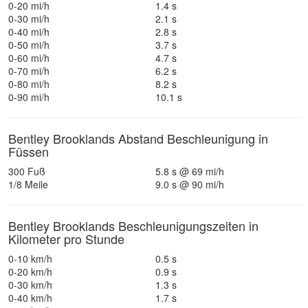
0-20 mi/h
1.4 s
0-30 mi/h
2.1 s
0-40 mi/h
2.8 s
0-50 mi/h
3.7 s
0-60 mi/h
4.7 s
0-70 mi/h
6.2 s
0-80 mi/h
8.2 s
0-90 mi/h
10.1 s
Bentley Brooklands Abstand Beschleunigung in
Füssen
300 Fuß
5.8 s @ 69 mi/h
1/8 Meile
9.0 s @ 90 mi/h
Bentley Brooklands Beschleunigungszeiten in
Kilometer pro Stunde
0-10 km/h
0.5 s
0-20 km/h
0.9 s
0-30 km/h
1.3 s
0-40 km/h
1.7 s