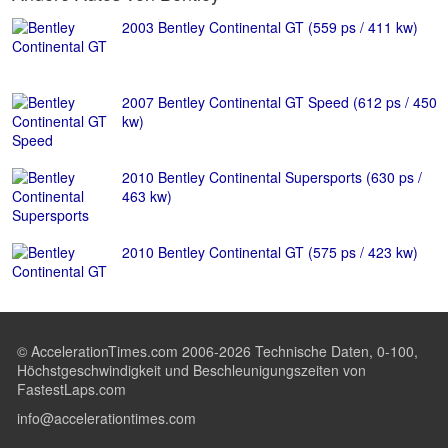
2003 Bentley Continental GT (559 ps / 411 kw)
2007 Bentley Continental GT Speed (612 ps / 450
kw)
2010 Bentley Continental Supersports (630 ps /
463 kw)
2010 Bentley Continental GT (575 ps / 423 kw)
© AccelerationTimes.com 2006-2026 Technische Daten, 0-100,
Höchstgeschwindigkeit und Beschleunigungszeiten von
FastestLaps.com
info@accelerationtimes.com