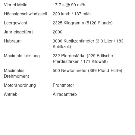
Viertel Meile
17.7 s @ 90 mi/h
Höchstgeschwindigkeit
220 km/h / 137 mi/h
Leergewicht
2325 Kilogramm (5126 Pfunde)
Jahr eingeführt
2006
Hubraum
3000 Kubikzentimeter (3.0 Liter / 183
Kubikzoll)
Maximale Leistung
232 Pferdestärke (229 Britische
Pferdestärken / 171 Kilowatt)
Maximales
500 Newtonmeter (369 Pfund-Füße)
Drehmoment
Motoranordnung
Frontmotor
Antrieb
Allradantrieb