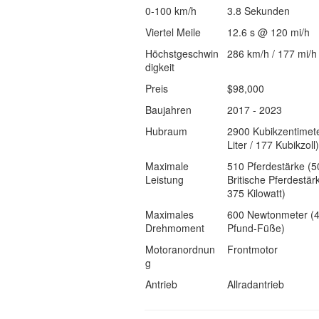
0-100 km/h
3.8 Sekunden
Viertel Meile
12.6 s @ 120 mi/h
Höchstgeschwin
286 km/h / 177 mi/h
digkeit
Preis
$98,000
Baujahren
2017 - 2023
Hubraum
2900 Kubikzentimete
Liter / 177 Kubikzoll)
Maximale
510 Pferdestärke (5
Leistung
Britische Pferdestär
375 Kilowatt)
Maximales
600 Newtonmeter (
Drehmoment
Pfund-Füße)
Motoranordnun
Frontmotor
g
Antrieb
Allradantrieb