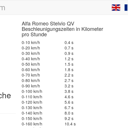
Alfa Romeo Stelvio QV
Beschleunigungszeiten in Kilometer
pro Stunde
0-10 km/h
0.4 s
0-20 km/h
0.7 s
0-30 km/h
0.9 s
0-40 km/h
1.2 s
0-50 km/h
1.5 s
0-60 km/h
1.8 s
0-70 km/h
2.2 s
0-80 km/h
2.7 s
0-90 km/h
3.2 s
0-100 km/h
3.8 s
che
0-110 km/h
4.6 s
0-120 km/h
5.6 s
0-130 km/h
6.7 s
0-140 km/h
8.0 s
0-150 km/h
9.2 s
0-160 km/h
10.4 s