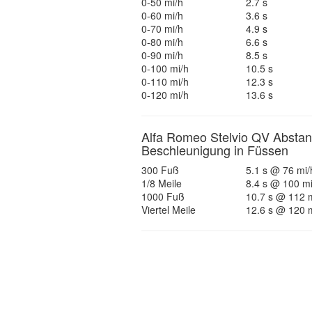
0-50 mi/h
2.7 s
0-60 mi/h
3.6 s
0-70 mi/h
4.9 s
0-80 mi/h
6.6 s
0-90 mi/h
8.5 s
0-100 mi/h
10.5 s
0-110 mi/h
12.3 s
0-120 mi/h
13.6 s
Alfa Romeo Stelvio QV Absta
Beschleunigung in Füssen
300 Fuß
5.1 s @ 76 mi/
1/8 Meile
8.4 s @ 100 mi
1000 Fuß
10.7 s @ 112 
Viertel Meile
12.6 s @ 120 