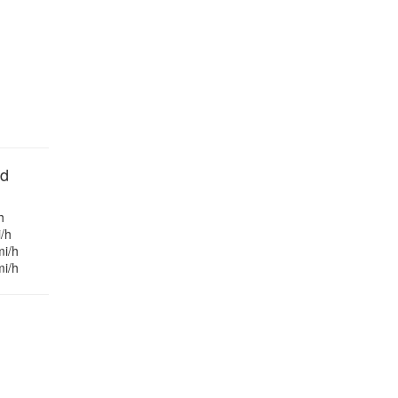
nd
h
/h
mi/h
mi/h