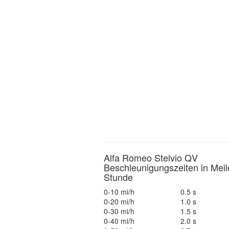
Alfa Romeo Stelvio QV
Beschleunigungszeiten in Meil
Stunde
0-10 mi/h
0.5 s
0-20 mi/h
1.0 s
0-30 mi/h
1.5 s
0-40 mi/h
2.0 s