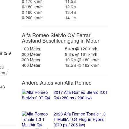
0-170 km/h
11.5 s
0-180 km/h
12.6 s
0-190 km/h
13.4 s
0-200 km/h
14.1 s
Alfa Romeo Stelvio QV Ferrari
Abstand Beschleunigung in Meter
100 Meter
5.4 s @ 126 km/h
r (2.9
200 Meter
8.3 s @ 161 km/h
300 Meter
10.6 s @ 180 km/h
400 Meter
12.5 s @ 192 km/h
03
ken /
Andere Autos von Alfa Romeo
443
2017 Alfa Romeo Stelvio 2.0T
Q4 (280 ps / 206 kw)
2023 Alfa Romeo Tonale 1.3
T MultiAir Q4 Plug-in-Hybrid
(279 ps / 205 kw)