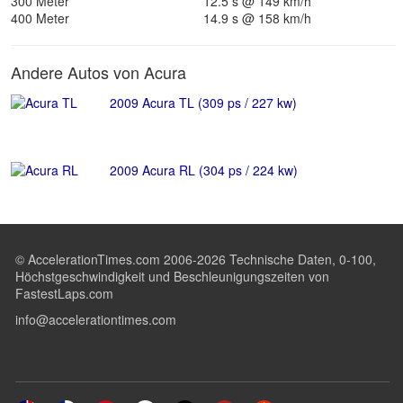
300 Meter
12.5 s @ 149 km/h
400 Meter
14.9 s @ 158 km/h
Andere Autos von Acura
2009 Acura TL (309 ps / 227 kw)
2009 Acura RL (304 ps / 224 kw)
© AccelerationTimes.com 2006-2026 Technische Daten, 0-100,
Höchstgeschwindigkeit und Beschleunigungszeiten von
FastestLaps.com
info@accelerationtimes.com