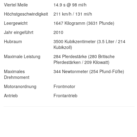
Viertel Meile
14.9 s @ 98 mi/h
Höchstgeschwindigkeit
211 km/h / 131 mi/h
Leergewicht
1647 Kilogramm (3631 Pfunde)
Jahr eingeführt
2010
Hubraum
3500 Kubikzentimeter (3.5 Liter / 214
Kubikzoll)
Maximale Leistung
284 Pferdestärke (280 Britische
Pferdestärken / 209 Kilowatt)
Maximales
344 Newtonmeter (254 Pfund-Füße)
Drehmoment
Motoranordnung
Frontmotor
Antrieb
Frontantrieb