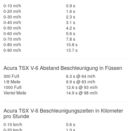
0-10 mi/h
0.9 s
0-20 mi/h
1.6 s
0-30 mi/h
2.3 s
0-40 mi/h
3.1 s
0-50 mi/h
4.2 s
0-60 mi/h
5.6 s
0-70 mi/h
7.8 s
0-80 mi/h
10.8 s
0-90 mi/h
13.7 s
Acura TSX V-6 Abstand Beschleunigung in Füssen
300 Fuß
6.3 s @ 64 mi/h
1/8 Meile
9.9 s @ 83 mi/h
1000 Fuß
12.6 s @ 93 mi/h
Viertel Meile
14.9 s @ 98 mi/h
Acura TSX V-6 Beschleunigungszeiten in Kilometer
pro Stunde
0-10 km/h
0.6 s
0-20 km/h
1.0 s