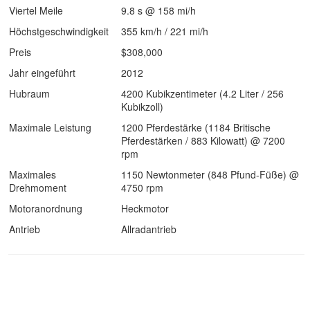
Viertel Meile
9.8 s @ 158 mi/h
Höchstgeschwindigkeit
355 km/h / 221 mi/h
Preis
$308,000
Jahr eingeführt
2012
Hubraum
4200 Kubikzentimeter (4.2 Liter / 256
Kubikzoll)
Maximale Leistung
1200 Pferdestärke (1184 Britische
Pferdestärken / 883 Kilowatt) @ 7200
rpm
Maximales
1150 Newtonmeter (848 Pfund-Füße) @
Drehmoment
4750 rpm
Motoranordnung
Heckmotor
Antrieb
Allradantrieb